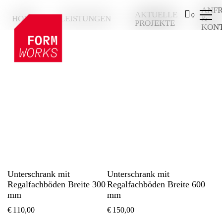
ANF
AKTUELLE
0
HOME
LEISTUNGEN
&
PROJEKTE
KON
HOME
LEISTUNGEN
AKTUELLE PROJEKTE
ANFRAGE & KONTAKT
Unterschrank mit
Unterschrank mit
Regalfachböden Breite 300
Regalfachböden Breite 600
mm
mm
€
110,00
€
150,00