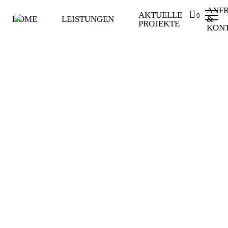
ANF
AKTUELLE
0
HOME
LEISTUNGEN
&
PROJEKTE
KON
HOME
LEISTUNGEN
AKTUELLE PROJEKTE
ANFRAGE & KONTAKT